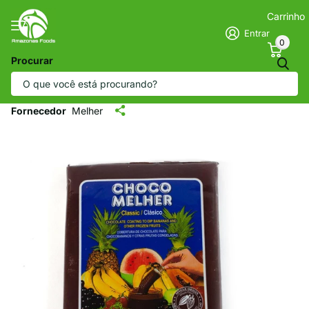
Carrinho
Entrar
0
Procurar
Molho de chocolate latino-americano
Choco Melher - Chocobanana (13,33 oz)
Fornecedor
Melher