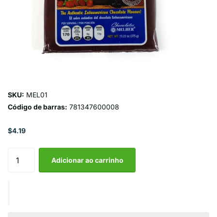
SKU:
MEL01
Código de barras:
781347600008
$4.19
Adicionar ao carrinho