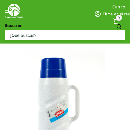
Carrito
Firme en el reg
0
Busca en
Lumilagro Sur 1L
Vendedor
Lumilagro