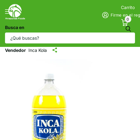
Carrito
Firme en el reg
0
Busca en
Inca Kola - La Kola Dorada - Botella de
plástico (2 L)
Vendedor
Inca Kola