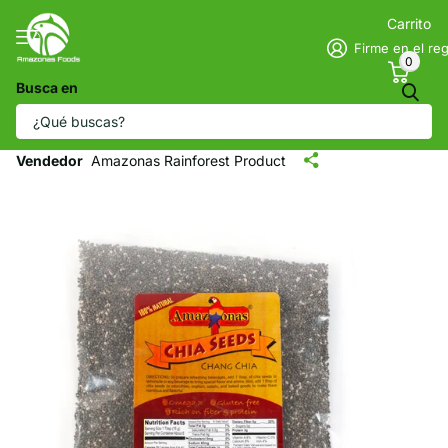
Carrito
Firme en el reg
0
Busca en
Semillas de chía del Amazonas - Chia-
Chang
Vendedor
Amazonas Rainforest Product