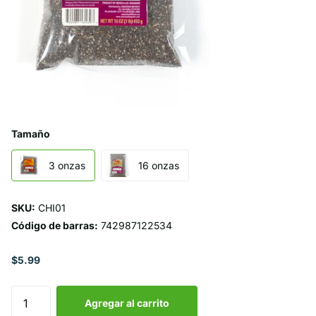
Tamaño
3 onzas
16 onzas
SKU:
CHI01
Código de barras:
742987122534
$5.99
Agregar al carrito