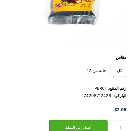
مقاس
كل
حالة من 12
رقم المنتج:
PER01
الباركود:
74298712426
$2.95
أضف إلى السلة